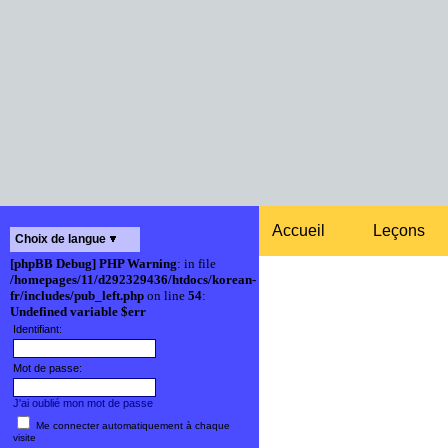
Accueil
Leçons
Choix de langue
[phpBB Debug] PHP Warning
: in file
/homepages/11/d292329436/htdocs/korean-
fr/includes/pub_left.php
on line
54
:
Undefined variable $err
Identifiant:
Mot de passe:
J'ai oublié mon mot de passe
Me connecter automatiquement à chaque
visite