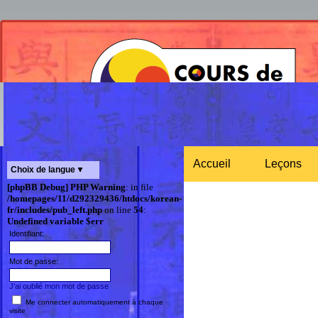
Accueil
Leçons
Choix de langue
[phpBB Debug] PHP Warning
: in file
/homepages/11/d292329436/htdocs/korean-
fr/includes/pub_left.php
on line
54
:
Undefined variable $err
Identifiant:
Mot de passe:
J'ai oublié mon mot de passe
Me connecter automatiquement à chaque
visite