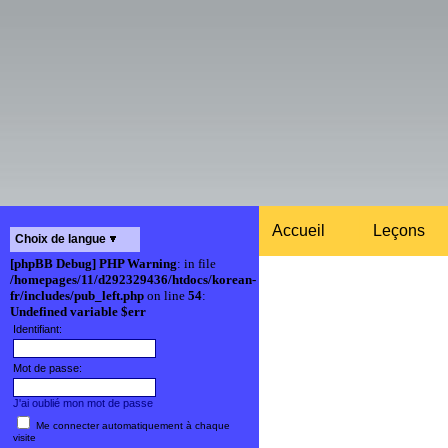
Accueil
Leçons
Choix de langue
[phpBB Debug] PHP Warning
: in file
/homepages/11/d292329436/htdocs/korean-
fr/includes/pub_left.php
on line
54
:
Undefined variable $err
Identifiant:
Mot de passe:
J'ai oublié mon mot de passe
Me connecter automatiquement à chaque
visite