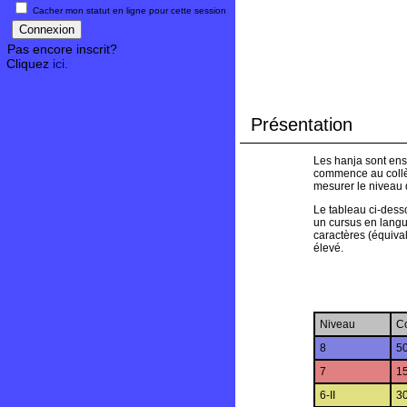
Cacher mon statut en ligne pour cette session
Pas encore inscrit?
Cliquez
ici
.
Présentation
Les hanja sont ens
commence au collèg
mesurer le niveau 
Le tableau ci-desso
un cursus en langu
caractères (équivala
élevé.
Niveau
C
8
50
7
15
6-II
30