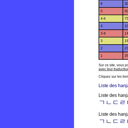
6
30
5
50
4-II
75
4
10
3-II
14
3
18
2
23
1
35
Sur ce site, vous 
avec leur traductio
Cliquez sur les li
Liste des hanj
Liste des hanj
ㄱㄴㄷㄹ
Liste des hanja
ㄱ
ㄴ
ㄷㄹ