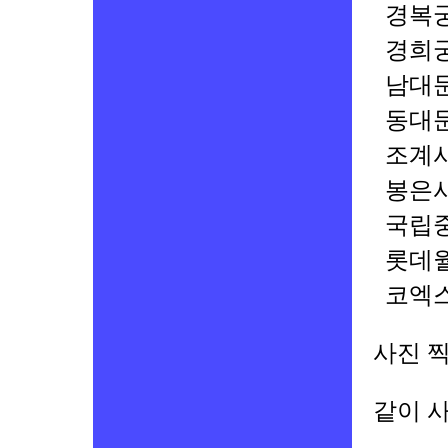
경복
경희
남대
동대
조계
봉은
국립
롯데
코엑
사진 
같이 