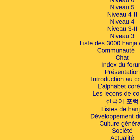
Niveau 6
Niveau 5
Niveau 4-II
Niveau 4
Niveau 3-II
Niveau 3
Liste des 3000 hanj
Communauté
Chat
Index du for
Présentation
Introduction au c
L'alphabet cor
Les leçons de co
한국어 포럼
Listes de han
Développement du
Culture généra
Société
Actualité