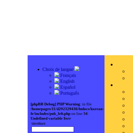
Choix de langue
Français
English
Español
Português
[phpBB Debug] PHP Warning
: in file
/homepages/11/d292329436/htdocs/korean-
fr/includes/pub_left.php
on line
54
:
Undefined variable $err
Identifiant: