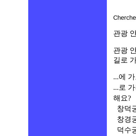
Chercher
관광 
관광 
길로 가
...에 
...로
해요?
창덕
창경
덕수