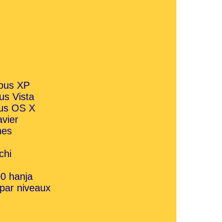
 sous XP
ous Vista
sous OS X
avier
nes
chi
00 hanja
 par niveaux