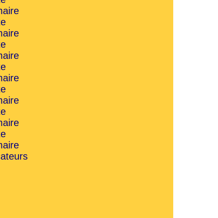
aire
te
aire
te
aire
te
aire
te
aire
te
aire
te
aire
cateurs