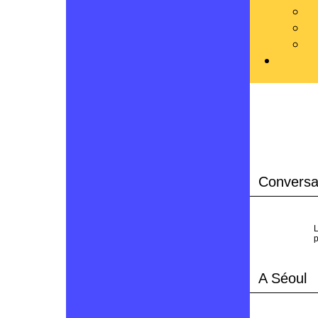
Conversat
L
p
A Séoul