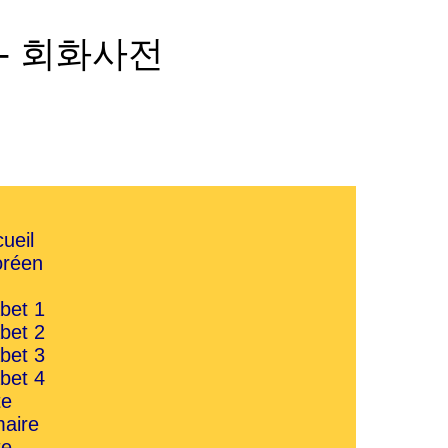
 -
회화사전
ueil
oréen
bet 1
bet 2
bet 3
bet 4
te
aire
te