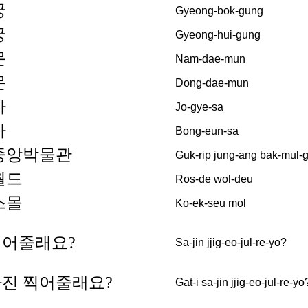
궁
Gyeong-bok-gung
궁
Gyeong-hui-gung
문
Nam-dae-mun
문
Dong-dae-mun
사
Jo-gye-sa
사
Bong-eun-sa
중앙박물관
Guk-rip jung-ang bak-mul-
월드
Ros-de wol-deu
스몰
Ko-ek-seu mol
찍어줄래요?
Sa-jin jjig-eo-jul-re-yo?
사진 찍어줄래요?
Gat-i sa-jin jjig-eo-jul-re-yo