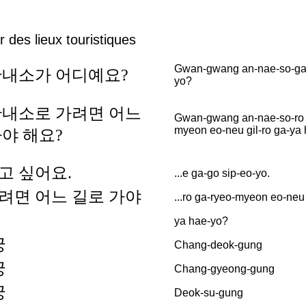
 des lieux touristiques
Gwan-gwang an-nae-so-ga 
안내소가 어디예요?
yo?
안내소로 가려면 어느
Gwan-gwang an-nae-so-ro 
myeon eo-neu gil-ro ga-ya
야 해요?
가고 싶어요.
...e ga-go sip-eo-yo.
 가려면 어느 길로 가야
...ro ga-ryeo-myeon eo-neu 
ya hae-yo?
궁
Chang-deok-gung
궁
Chang-gyeong-gung
궁
Deok-su-gung