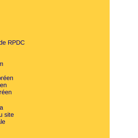
a de RPDC
um
oréen
éen
réen
ja
 site
le