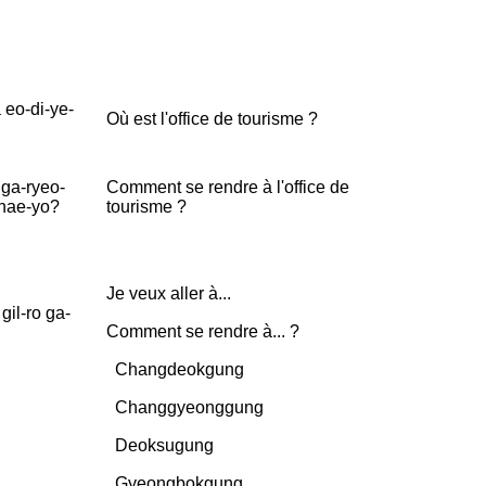
eo-di-ye-
Où est l'office de tourisme ?
ga-ryeo-
Comment se rendre à l'office de
 hae-yo?
tourisme ?
Je veux aller à...
gil-ro ga-
Comment se rendre à... ?
Changdeokgung
Changgyeonggung
Deoksugung
Gyeongbokgung