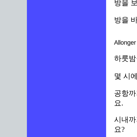
방을 보
방을 
Allonger
하룻밤을
몇 시
공항까
요.
시내까
요?