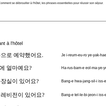
omment se débrouiller à l'hôtel, les phrases essentielles pour réussir son séjour.
nt à l'hôtel
름으로 예약했어요.
Je i-reum-eu-ro ye-yak-ha
에 얼마예요?
Ha-rus-bam-e eol-ma-ye-y
화장실이 있어요?
Bang-e hwa-jang-sil-i iss-
텔레비전이 있어요?
Bang-e tel-le-bi-jeon-i iss