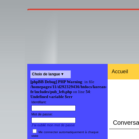
Accueil
Choix de langue
[phpBB Debug] PHP Warning
: in file
/homepages/11/d292329436/htdocs/korean-
fr/includes/pub_left.php
on line
54
:
Undefined variable $err
Identifiant:
Mot de passe:
Conversat
J'ai oublié mon mot de passe
Me connecter automatiquement à chaque
visite