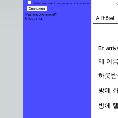
Cacher mon statut en ligne pour cette session
C
Pas encore inscrit?
A l'hôtel
Cliquez
ici
.
En arriva
제 이
하룻밤
방에 
방에 