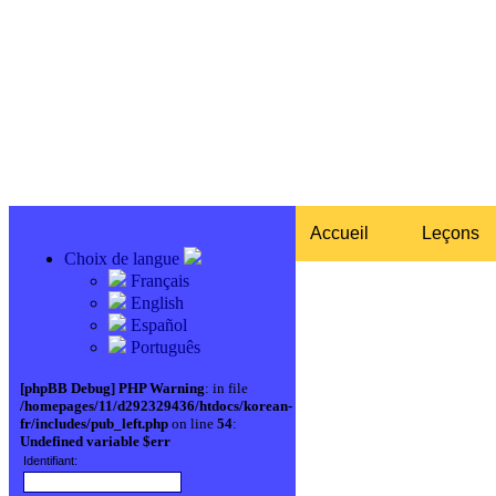
Accueil
Leçons
Choix de langue
Français
English
Español
Português
[phpBB Debug] PHP Warning
: in file
/homepages/11/d292329436/htdocs/korean-
fr/includes/pub_left.php
on line
54
:
Undefined variable $err
Identifiant: