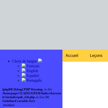
Accueil
Leçons
Choix de langue
Français
English
Español
Português
[phpBB Debug] PHP Warning
: in file
/homepages/11/d292329436/htdocs/korean-
fr/includes/pub_left.php
on line
54
:
Undefined variable $err
Identifiant: