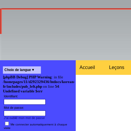
Accueil
Leçons
Choix de langue
[phpBB Debug] PHP Warning
: in file
/homepages/11/d292329436/htdocs/korean-
fr/includes/pub_left.php
on line
54
:
Undefined variable $err
Identifiant:
Mot de passe:
J'ai oublié mon mot de passe
Me connecter automatiquement à chaque
visite