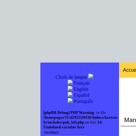
Accue
Choix de langue
Français
English
Español
Português
[phpBB Debug] PHP Warning
: in file
/homepages/11/d292329436/htdocs/korean-
Manue
fr/includes/pub_left.php
on line
54
:
Undefined variable $err
Identifiant: