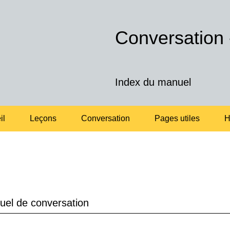
Conversation
Index du manuel
il
Leçons
Conversation
Pages utiles
H
l de conversation