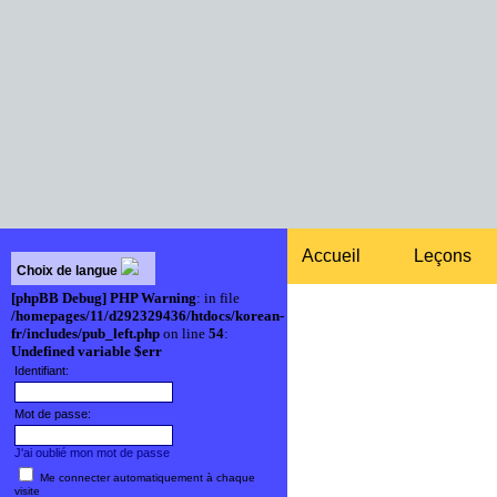
Accueil
Leçons
Choix de langue
[phpBB Debug] PHP Warning
: in file
/homepages/11/d292329436/htdocs/korean-
fr/includes/pub_left.php
on line
54
:
Undefined variable $err
Identifiant:
Mot de passe:
J'ai oublié mon mot de passe
Me connecter automatiquement à chaque
visite