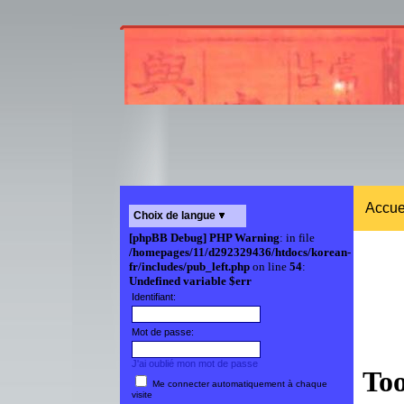
Accue
Choix de langue
[phpBB Debug] PHP Warning
: in file
/homepages/11/d292329436/htdocs/korean-
fr/includes/pub_left.php
on line
54
:
Undefined variable $err
Identifiant:
Mot de passe:
J'ai oublié mon mot de passe
Me connecter automatiquement à chaque
visite