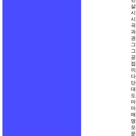
살
시
시
곡
과
권
그
그
공
접
끼
다
단
대
도
마
마
매
명
모
문