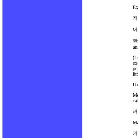
Ex
어
한
an
(L
ex
pe
li
Un
Me
ca
커
Ma
커