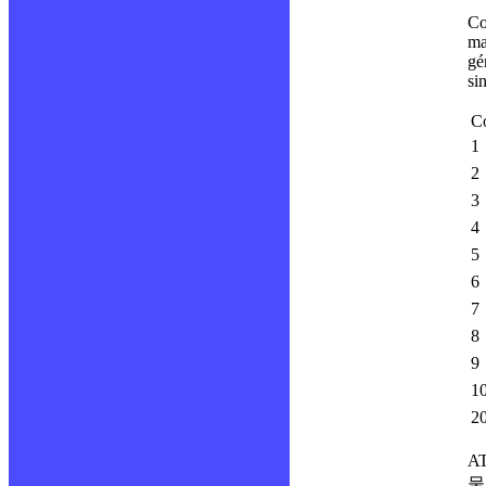
Co
ma
gé
si
C
1
2
3
4
5
6
7
8
9
1
2
AT
물