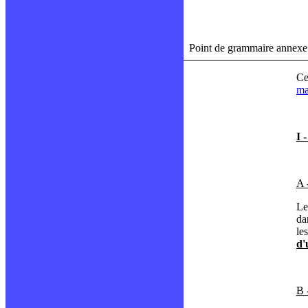
Point de grammaire annexe : 
Ce
ma
I 
A 
Le
da
le
d'
B 