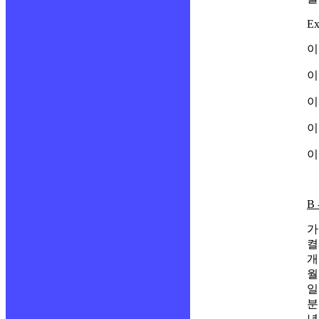
Ex
이
이
이
이
이
B 
가
켤
개
월
일
분
년