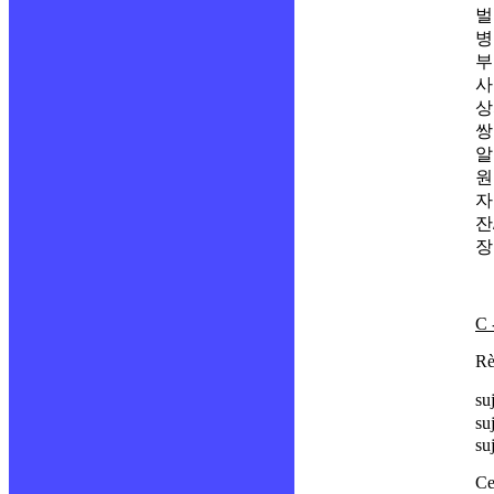
벌
병
부
사
상
쌍
알
원
자
잔
장
C 
Rè
su
su
su
Ce