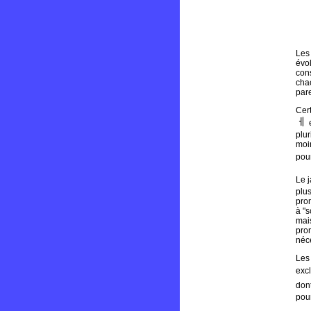
Les
évol
con
chac
pare
Cer
ㅔ
plur
moi
pou
Le 
plu
pron
à "s
mais
pron
néce
Les
excl
dont
pour