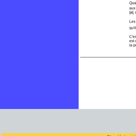
Qua
aux 
[ø],
Les 
qu'i
C'es
est
la 