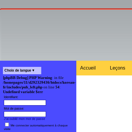
Accueil
Leçons
Choix de langue
[phpBB Debug] PHP Warning
: in file
/homepages/11/d292329436/htdocs/korean-
fr/includes/pub_left.php
on line
54
:
Undefined variable $err
Identifiant:
Mot de passe:
J'ai oublié mon mot de passe
Me connecter automatiquement à chaque
visite