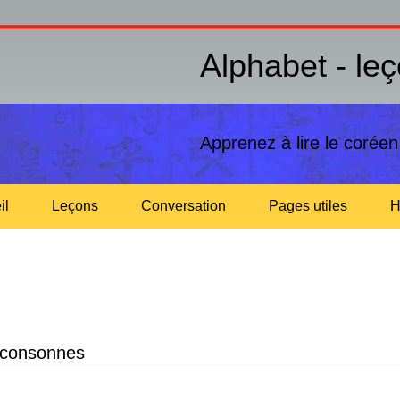
Alphabet - le
Apprenez à lire le corée
il
Leçons
Conversation
Pages utiles
H
consonnes