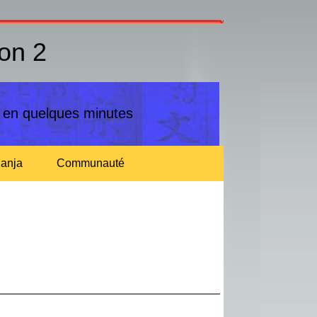
çon 2
n en quelques minutes
anja
Communauté