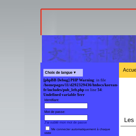
Accue
Choix de langue
[phpBB Debug] PHP Warning
: in file
/homepages/11/d292329436/htdocs/korean-
fr/includes/pub_left.php
on line
54
:
Undefined variable $err
Identifiant:
Mot de passe:
Les 
J'ai oublié mon mot de passe
Me connecter automatiquement à chaque
visite