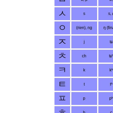
ㅅ
s
s, 
ㅇ
(rien), ng
ŋ (fin
ㅈ
j
tɕ
ㅊ
ch
tɕ
ㅋ
k
kʰ
ㅌ
t
tʰ
ㅍ
p
pʰ
ㅎ
h
ç