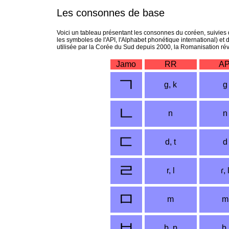
Les consonnes de base
Voici un tableau présentant les consonnes du coréen, suivies 
les symboles de l'API, l'Alphabet phonétique international) et de
utilisée par la Corée du Sud depuis 2000, la Romanisation ré
Jamo
RR
AP
ㄱ
g, k
g
ㄴ
n
n
ㄷ
d, t
d
ㄹ
r, l
ɾ, 
ㅁ
m
m
ㅂ
b, p
b,