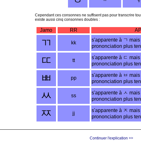
Cependant ces consonnes ne suffisent pas pour transcrire tous
existe aussi cinq consonnes doubles :
Jamo
RR
AP
ㄲ
s'apparente à
ㄱ
mais 
kk
prononciation plus te
ㄸ
s'apparente à
ㄷ
mais 
tt
prononciation plus te
ㅃ
s'apparente à
ㅂ
mais 
pp
prononciation plus te
ㅆ
s'apparente à
ㅅ
mais 
ss
prononciation plus te
ㅉ
s'apparente à
ㅈ
mais 
jj
prononciation plus te
Continuer l'explication >>