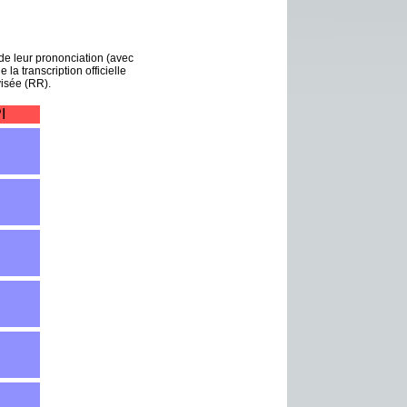
de leur prononciation (avec
 la transcription officielle
visée (RR).
I
l