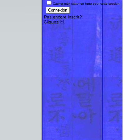
Cacher mon statut en ligne pour cette session
Pas encore inscrit?
Cliquez
ici
.