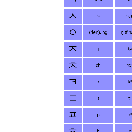
ㅅ
s
s, 
ㅇ
(rien), ng
ŋ (fin
ㅈ
j
tɕ
ㅊ
ch
tɕ
ㅋ
k
kʰ
ㅌ
t
tʰ
ㅍ
p
pʰ
ㅎ
h
ç