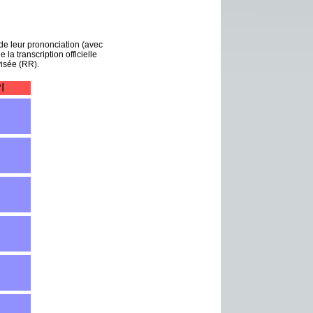
de leur prononciation (avec
 la transcription officielle
visée (RR).
I
l