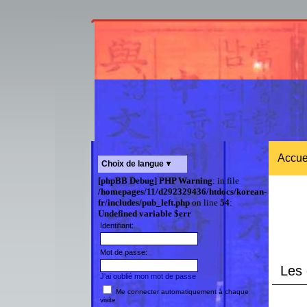
Accue
Choix de langue
[phpBB Debug] PHP Warning
: in file
/homepages/11/d292329436/htdocs/korean-
fr/includes/pub_left.php
on line
54
:
Undefined variable $err
Identifiant:
Mot de passe:
Les 
J'ai oublié mon mot de passe
Me connecter automatiquement à chaque
visite