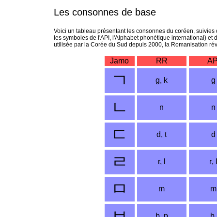
Les consonnes de base
Voici un tableau présentant les consonnes du coréen, suivies 
les symboles de l'API, l'Alphabet phonétique international) et de
utilisée par la Corée du Sud depuis 2000, la Romanisation ré
Jamo
RR
AP
ㄱ
g, k
g
ㄴ
n
n
ㄷ
d, t
d
ㄹ
r, l
ɾ, 
ㅁ
m
m
ㅂ
b, p
b,