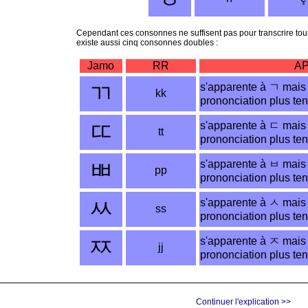
Cependant ces consonnes ne suffisent pas pour transcrire tous
existe aussi cinq consonnes doubles :
Jamo
RR
AP
ㄲ
s'apparente à
ㄱ
mais 
kk
prononciation plus te
ㄸ
s'apparente à
ㄷ
mais 
tt
prononciation plus te
ㅃ
s'apparente à
ㅂ
mais 
pp
prononciation plus te
ㅆ
s'apparente à
ㅅ
mais 
ss
prononciation plus te
ㅉ
s'apparente à
ㅈ
mais 
jj
prononciation plus te
Continuer l'explication >>