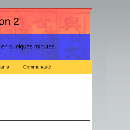
çon 2
n en quelques minutes
anja
Communauté