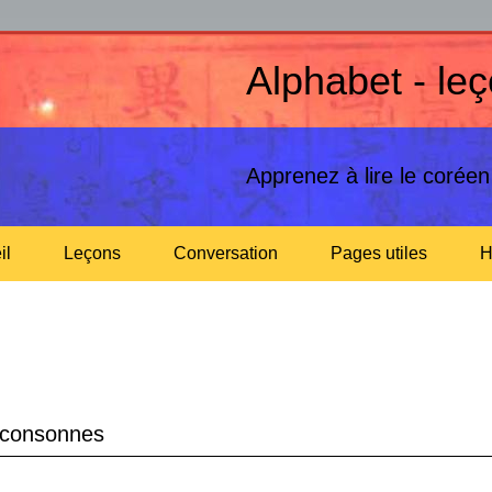
Alphabet - le
Apprenez à lire le corée
il
Leçons
Conversation
Pages utiles
H
consonnes