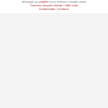
Développé par
phpBB
® Forum Software © phpBB Limited
Traduction française officielle
©
Miles Cellar
Confidentialité
|
Conditions