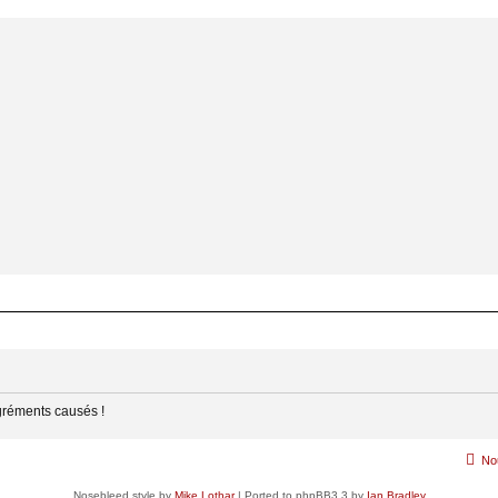
gréments causés !
No
Nosebleed style by
Mike Lothar
| Ported to phpBB3.3 by
Ian Bradley