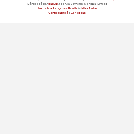
Développé par
phpBB
® Forum Software © phpBB Limited
Traduction française officielle
©
Miles Cellar
Confidentialité
|
Conditions