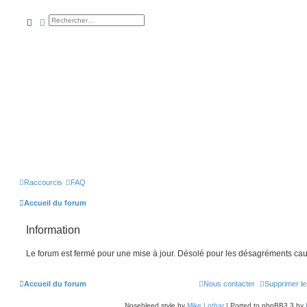
rechercher
recherche
avancée
Raccourcis
FAQ
Accueil du forum
Information
Le forum est fermé pour une mise à jour. Désolé pour les désagréments cau
Accueil du forum
Nous contacter
Supprimer le
Nosebleed style by
Mike Lothar
| Ported to phpBB3.3 by