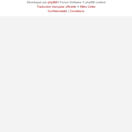
Développé par
phpBB
® Forum Software © phpBB Limited
Traduction française officielle
©
Miles Cellar
Confidentialité
|
Conditions