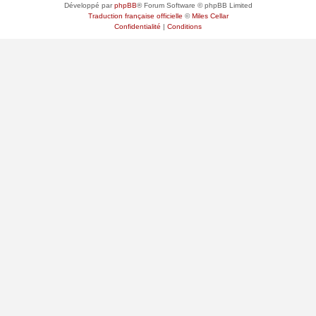
Développé par
phpBB
® Forum Software © phpBB Limited
Traduction française officielle
©
Miles Cellar
Confidentialité
|
Conditions