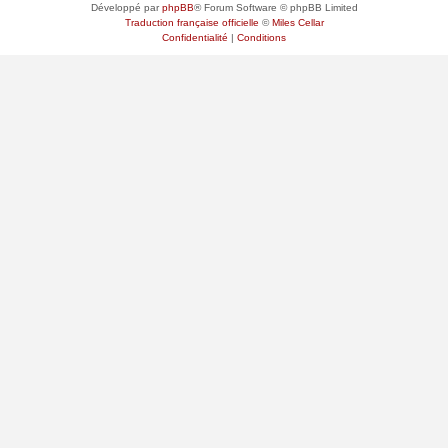
Développé par
phpBB
® Forum Software © phpBB Limited
Traduction française officielle
©
Miles Cellar
Confidentialité
|
Conditions