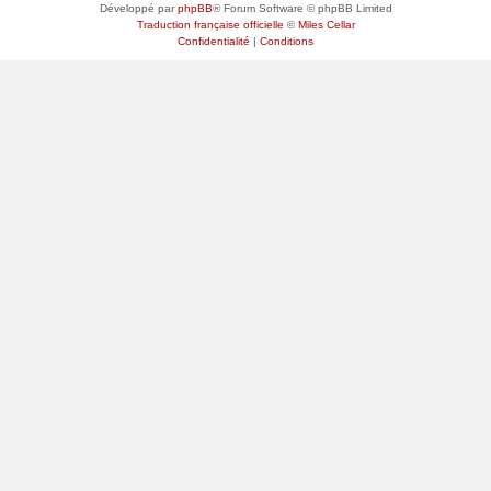
Développé par
phpBB
® Forum Software © phpBB Limited
Traduction française officielle
©
Miles Cellar
Confidentialité
|
Conditions