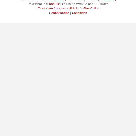
Développé par
phpBB
® Forum Software © phpBB Limited
Traduction française officielle
©
Miles Cellar
Confidentialité
|
Conditions