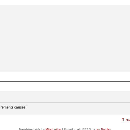
gréments causés !
No
Nosebleed style by
Mike Lothar
| Ported to phpBB3.3 by
Ian Bradley