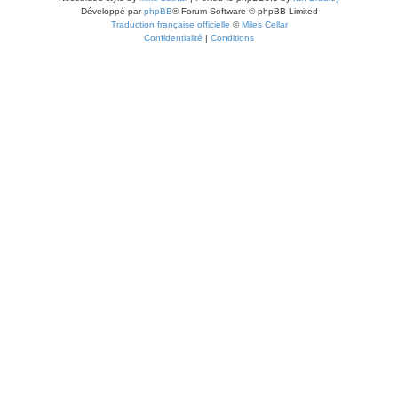
Développé par
phpBB
® Forum Software © phpBB Limited
Traduction française officielle
©
Miles Cellar
Confidentialité
|
Conditions