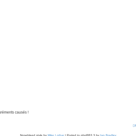
gréments causés !
Nosebleed style by
Mike Lothar
| Ported to phpBB3.3 by
Ian Bradley