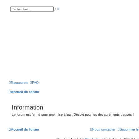
R
R
e
e
c
c
h
h
e
e
r
r
c
c
h
h
e
e
a
r
v
a
n
c
é
e
Raccourcis
FAQ
Accueil du forum
Information
Le forum est fermé pour une mise à jour. Désolé pour les désagréments causés !
Accueil du forum
Nous contacter
Supprimer le