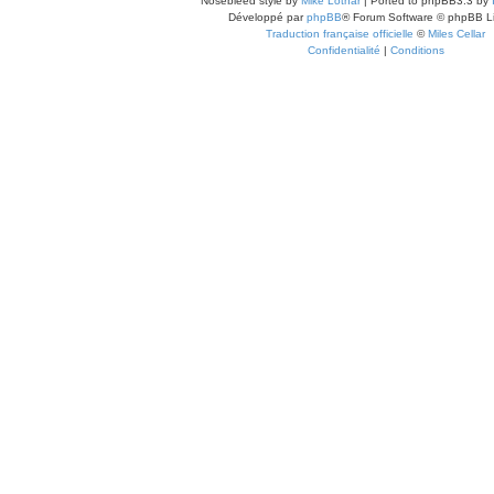
Nosebleed style by
Mike Lothar
| Ported to phpBB3.3 by
Développé par
phpBB
® Forum Software © phpBB L
Traduction française officielle
©
Miles Cellar
Confidentialité
|
Conditions