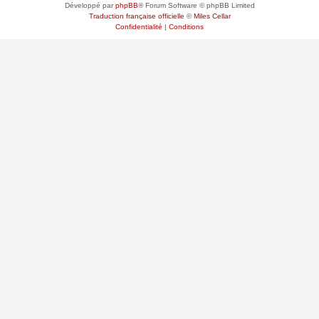
Développé par
phpBB
® Forum Software © phpBB Limited
Traduction française officielle
©
Miles Cellar
Confidentialité
|
Conditions