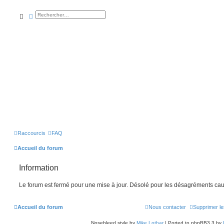
rechercher
recherche
avancée
Raccourcis
FAQ
Accueil du forum
Information
Le forum est fermé pour une mise à jour. Désolé pour les désagréments cau
Accueil du forum
Nous contacter
Supprimer le
Nosebleed style by
Mike Lothar
| Ported to phpBB3.3 by