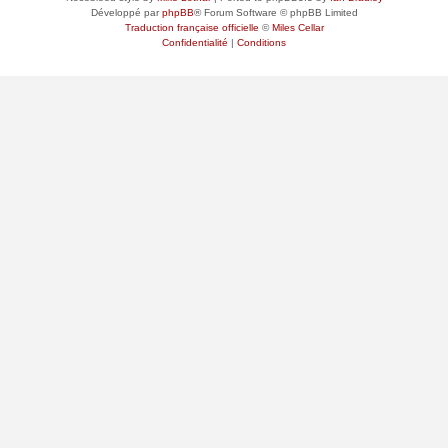
Développé par
phpBB
® Forum Software © phpBB Limited
Traduction française officielle
©
Miles Cellar
Confidentialité
|
Conditions