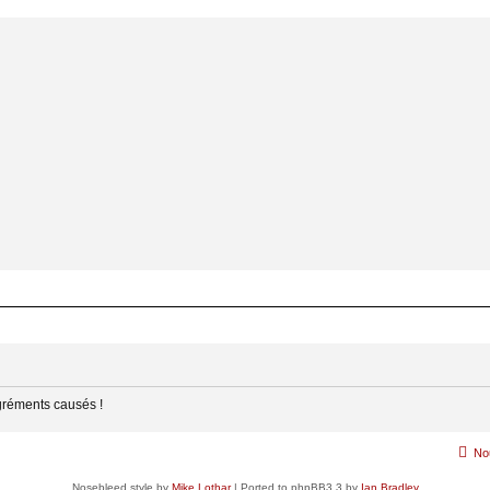
gréments causés !
No
Nosebleed style by
Mike Lothar
| Ported to phpBB3.3 by
Ian Bradley