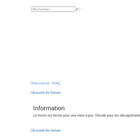
R
R
e
e
c
c
h
h
e
e
r
r
c
c
h
h
e
e
a
r
v
a
n
c
é
e
Raccourcis
FAQ
Accueil du forum
Information
Le forum est fermé pour une mise à jour. Désolé pour les désagrémen
Accueil du forum