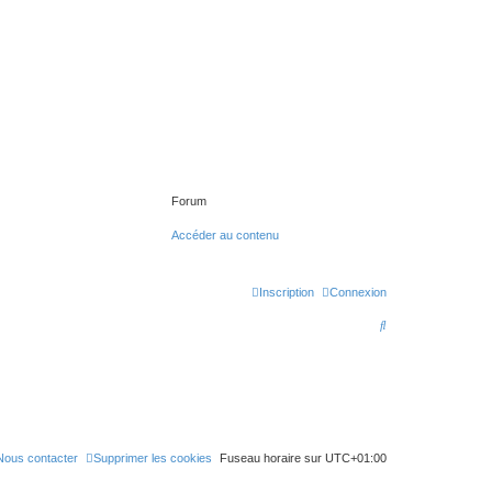
Forum
Accéder au contenu
Inscription
Connexion
R
e
c
h
e
r
Nous contacter
Supprimer les cookies
Fuseau horaire sur
UTC+01:00
c