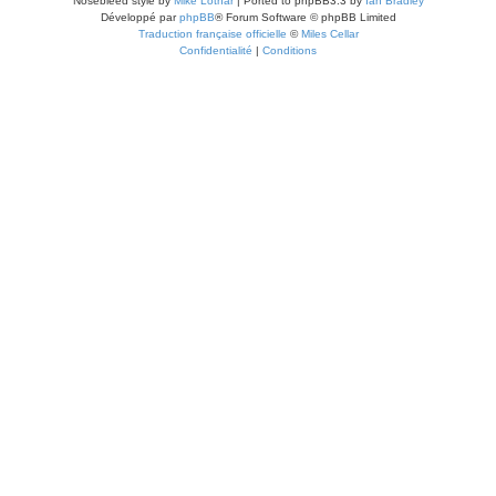
Nosebleed style by
Mike Lothar
| Ported to phpBB3.3 by
Ian Bradley
Développé par
phpBB
® Forum Software © phpBB Limited
Traduction française officielle
©
Miles Cellar
Confidentialité
|
Conditions