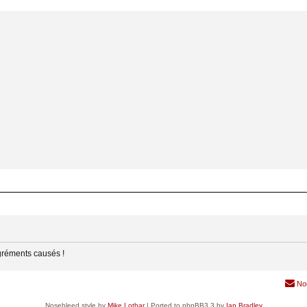
gréments causés !
No
Nosebleed style by
Mike Lothar
| Ported to phpBB3.3 by
Ian Bradley