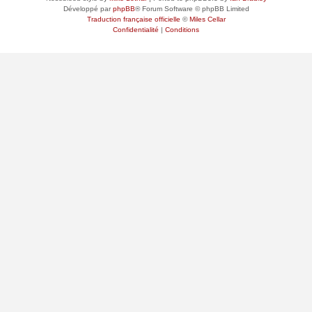
Développé par
phpBB
® Forum Software © phpBB Limited
Traduction française officielle
©
Miles Cellar
Confidentialité
|
Conditions