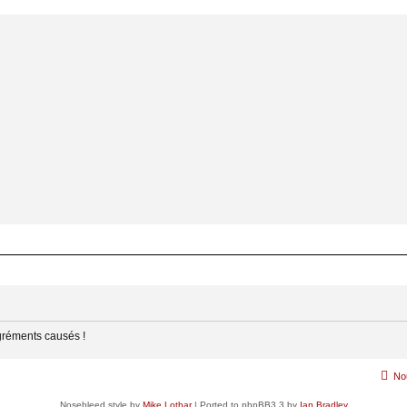
gréments causés !
No
Nosebleed style by
Mike Lothar
| Ported to phpBB3.3 by
Ian Bradley