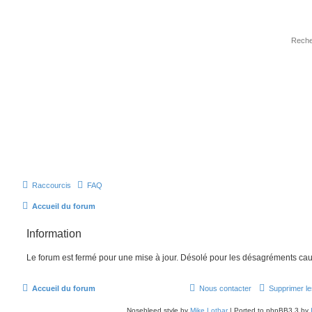
Raccourcis
FAQ
Accueil du forum
Information
Le forum est fermé pour une mise à jour. Désolé pour les désagréments cau
Accueil du forum
Nous contacter
Supprimer le
Nosebleed style by
Mike Lothar
| Ported to phpBB3.3 by