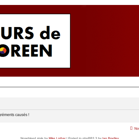
gréments causés !
No
Nosebleed style by
Mike Lothar
| Ported to phpBB3.3 by
Ian Bradley