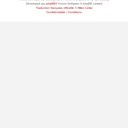
Développé par
phpBB
® Forum Software © phpBB Limited
Traduction française officielle
©
Miles Cellar
Confidentialité
|
Conditions