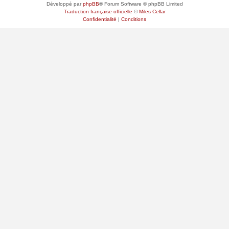
Développé par
phpBB
® Forum Software © phpBB Limited
Traduction française officielle
©
Miles Cellar
Confidentialité
|
Conditions