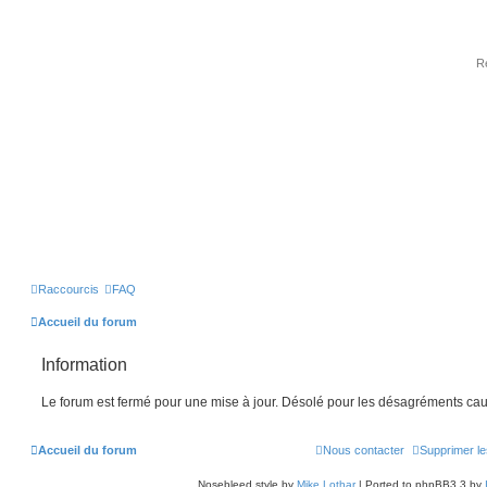
Raccourcis
FAQ
Accueil du forum
Information
Le forum est fermé pour une mise à jour. Désolé pour les désagréments cau
Accueil du forum
Nous contacter
Supprimer le
Nosebleed style by
Mike Lothar
| Ported to phpBB3.3 by