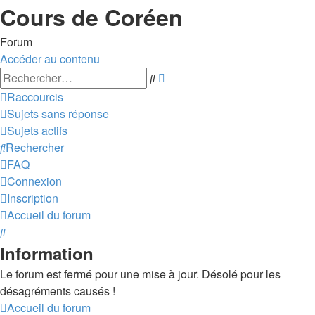
Cours de Coréen
Forum
Accéder au contenu
Recherche
Rechercher
avancée
Raccourcis
Sujets sans réponse
Sujets actifs
Rechercher
FAQ
Connexion
Inscription
Accueil du forum
Rechercher
Information
Le forum est fermé pour une mise à jour. Désolé pour les
désagréments causés !
Accueil du forum