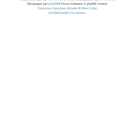
Développé par
phpBB
® Forum Software © phpBB Limited
Traduction française officielle
©
Miles Cellar
Confidentialité
|
Conditions