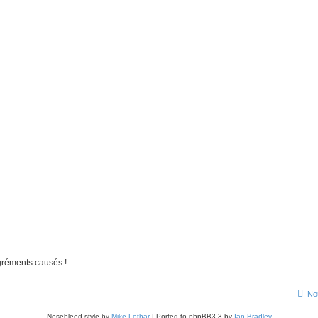
gréments causés !
No
Nosebleed style by
Mike Lothar
| Ported to phpBB3.3 by
Ian Bradley