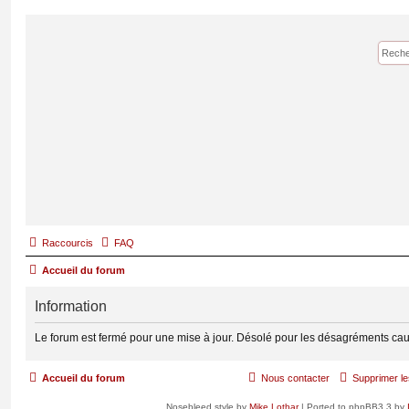
Raccourcis
FAQ
Accueil du forum
Information
Le forum est fermé pour une mise à jour. Désolé pour les désagréments cau
Accueil du forum
Nous contacter
Supprimer le
Nosebleed style by
Mike Lothar
| Ported to phpBB3.3 by