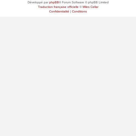
Développé par
phpBB
® Forum Software © phpBB Limited
Traduction française officielle
©
Miles Cellar
Confidentialité
|
Conditions