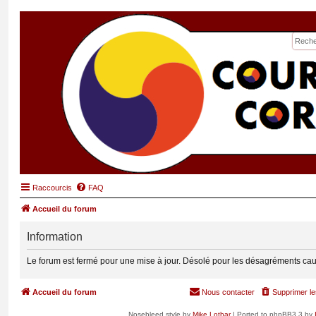
Raccourcis
FAQ
Accueil du forum
Information
Le forum est fermé pour une mise à jour. Désolé pour les désagréments cau
Accueil du forum
Nous contacter
Supprimer le
Nosebleed style by
Mike Lothar
| Ported to phpBB3.3 by