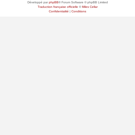
Développé par
phpBB
® Forum Software © phpBB Limited
Traduction française officielle
©
Miles Cellar
Confidentialité
|
Conditions