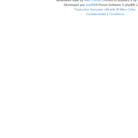
Nosebleed style by
Mike Lothar
| Ported to phpBB3.3 by
Développé par
phpBB
® Forum Software © phpBB L
Traduction française officielle
©
Miles Cellar
Confidentialité
|
Conditions