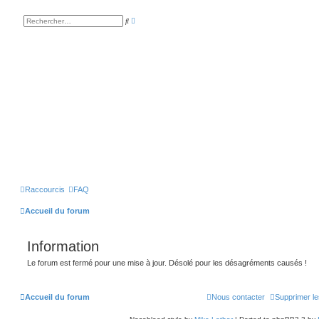
R
R
e
e
c
c
h
h
e
e
r
r
c
c
h
h
e
e
a
r
v
a
n
c
é
e
Raccourcis
FAQ
Accueil du forum
Information
Le forum est fermé pour une mise à jour. Désolé pour les désagréments causés !
Accueil du forum
Nous contacter
Supprimer le