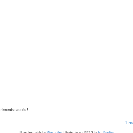
gréments causés !
No
Nosebleed style by
Mike Lothar
| Ported to phpBB3.3 by
Ian Bradley