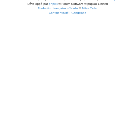
Développé par
phpBB
® Forum Software © phpBB Limited
Traduction française officielle
©
Miles Cellar
Confidentialité
|
Conditions