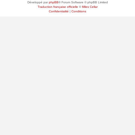
Développé par
phpBB
® Forum Software © phpBB Limited
Traduction française officielle
©
Miles Cellar
Confidentialité
|
Conditions