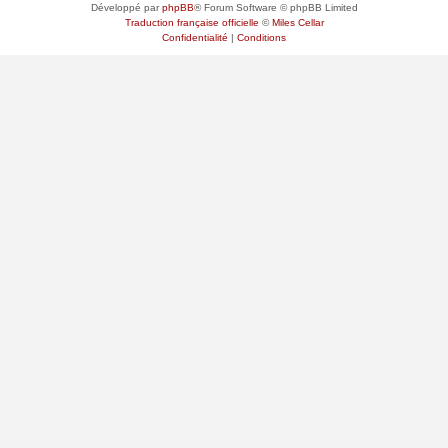
Développé par
phpBB
® Forum Software © phpBB Limited
Traduction française officielle
©
Miles Cellar
Confidentialité
|
Conditions