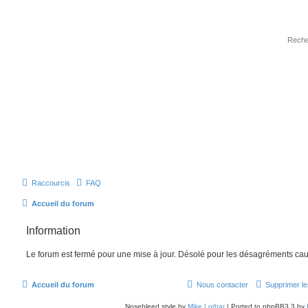
Raccourcis
FAQ
Accueil du forum
Information
Le forum est fermé pour une mise à jour. Désolé pour les désagréments cau
Accueil du forum
Nous contacter
Supprimer le
Nosebleed style by
Mike Lothar
| Ported to phpBB3.3 by