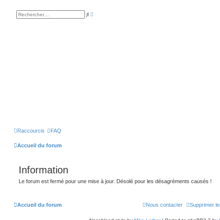
R
R
e
e
c
c
h
h
e
e
r
r
c
c
h
h
e
e
a
r
v
a
n
c
é
e
Raccourcis
FAQ
Accueil du forum
Information
Le forum est fermé pour une mise à jour. Désolé pour les désagréments causés !
Accueil du forum
Nous contacter
Supprimer le