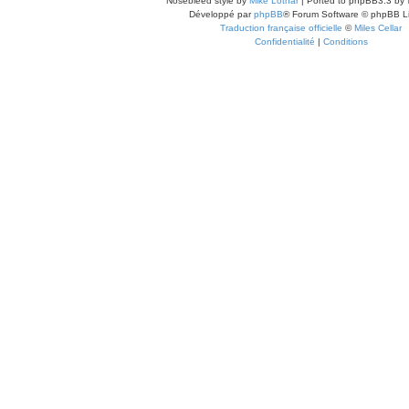
Nosebleed style by
Mike Lothar
| Ported to phpBB3.3 by
Développé par
phpBB
® Forum Software © phpBB L
Traduction française officielle
©
Miles Cellar
Confidentialité
|
Conditions