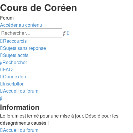
Cours de Coréen
Forum
Accéder au contenu
Recherche
Rechercher
avancée
Raccourcis
Sujets sans réponse
Sujets actifs
Rechercher
FAQ
Connexion
Inscription
Accueil du forum
Rechercher
Information
Le forum est fermé pour une mise à jour. Désolé pour les
désagréments causés !
Accueil du forum