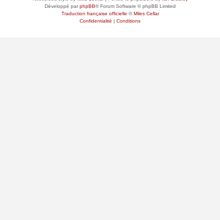
Développé par
phpBB
® Forum Software © phpBB Limited
Traduction française officielle
©
Miles Cellar
Confidentialité
|
Conditions