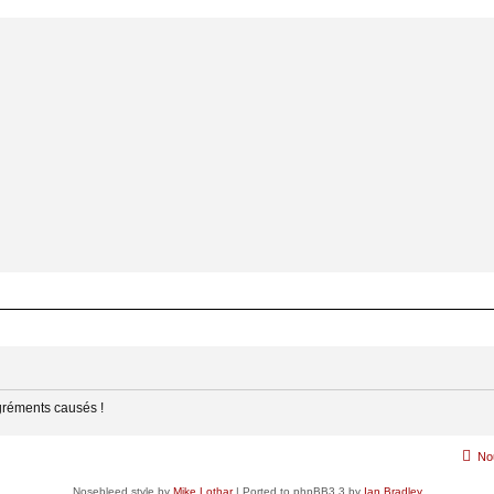
gréments causés !
No
Nosebleed style by
Mike Lothar
| Ported to phpBB3.3 by
Ian Bradley