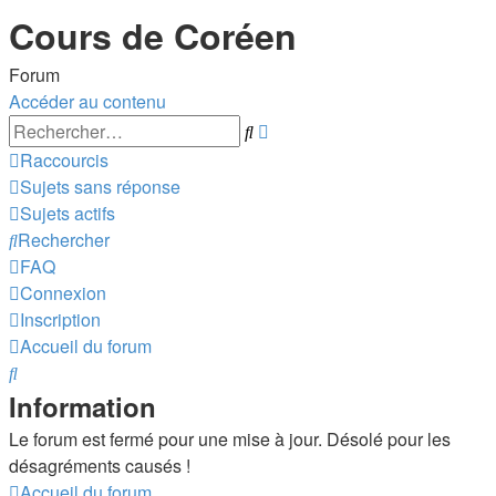
Cours de Coréen
Forum
Accéder au contenu
Recherche
Rechercher
avancée
Raccourcis
Sujets sans réponse
Sujets actifs
Rechercher
FAQ
Connexion
Inscription
Accueil du forum
Rechercher
Information
Le forum est fermé pour une mise à jour. Désolé pour les
désagréments causés !
Accueil du forum